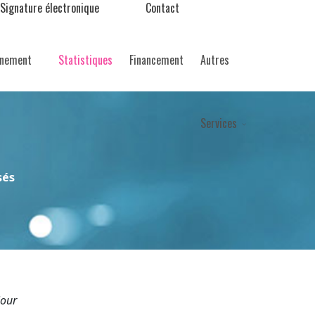
Signature électronique
Contact
nement
Statistiques
Financement
Autres
Services
sés
jour