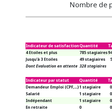
Nombre de p
Indicateur de satisfaction
Quantité
T
4 Etoiles et plus
785 stagiaires
9
Jusqu'à 3 Etoiles
49 stagiaires
Dont Evaluation en attente
328 stagiaires
Indicateur par statut
Quantité
T
Demandeur Emploi (CPF,...)
1 stagiaire
0
Salarié
1 stagiaire
0
Indépendant
1 stagiaire
0
En retraite
0
0