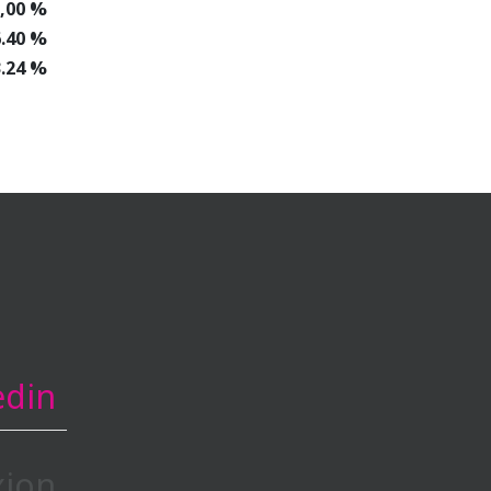
,00 %
6.40 %
3.24 %
edin
ion