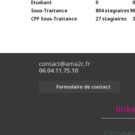
Etudiant
0
0
Sous-Traitance
804 stagiaires
9
CPF Sous-Traitance
27 stagiaires
contact@ama2c.fr
06.04.11.75.10
Formulaire de contact
link
Connex